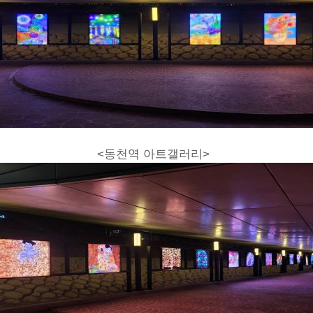
<동천역 아트갤러리>