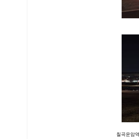
칠곡운암역