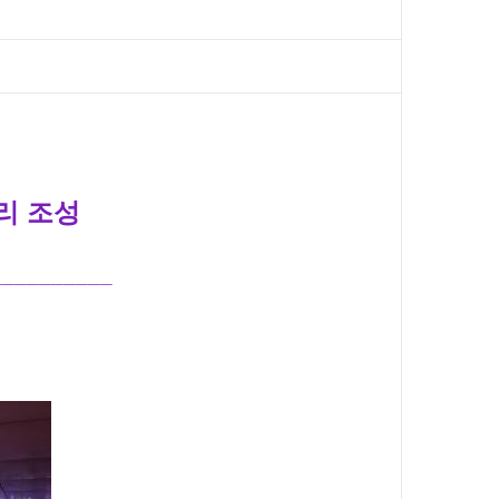
리 조성
__________