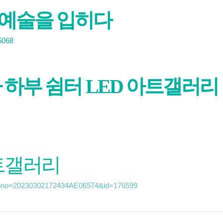
․예술을 입히다
5068
사 하부 쉼터 LED 아트갤러리
아트갤러리
=&pno=20230302172434AE06574&id=176599